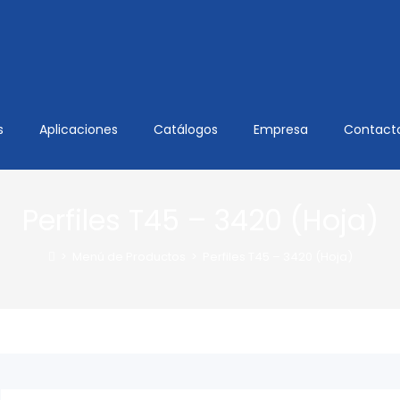
s
Aplicaciones
Catálogos
Empresa
Contact
Perfiles T45 – 3420 (Hoja)
>
Menú de Productos
>
Perfiles T45 – 3420 (Hoja)