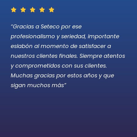
“Gracias a Seteco por ese
“D
profesionalismo y seriedad, importante
SE
eslabón al momento de satisfacer a
pr
,
nuestros clientes finales. Siempre atentos
fa
as
y comprometidos con sus clientes.
vi
Muchas gracias por estos años y que
pr
sigan muchos más”
im
cl
una