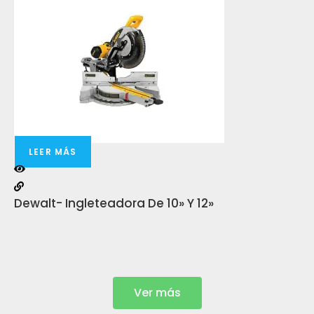
LEER MÁS
Dewalt- Ingleteadora De 10» Y 12»
In
Ver más