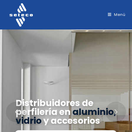
Menú
Distribuidores de
perfilería en
aluminio,
vidrio
y accesorios