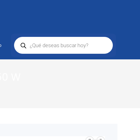
o
550 W