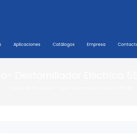
s
Aplicaciones
Catálogos
Empresa
Contact
o- Destornillador Eléctrico 
>
Menú de Productos
>
Ingco- Destornillador Eléctrico 550 W