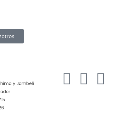
sotros
achima y Jambelí
uador
715
26