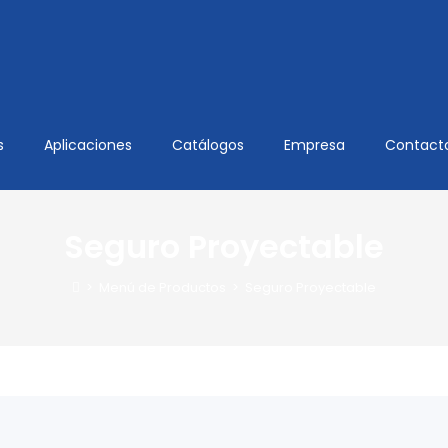
s
Aplicaciones
Catálogos
Empresa
Contact
Seguro Proyectable
>
Menú de Productos
>
Seguro Proyectable