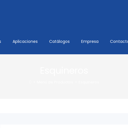
s
Aplicaciones
Catálogos
Empresa
Contact
Esquineros
>
Menú de Productos
>
Esquineros