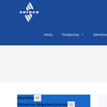
Ir
al
contenido
Inicio
Productos
Servicio
Aluminio
Sistemas arquitectónicos