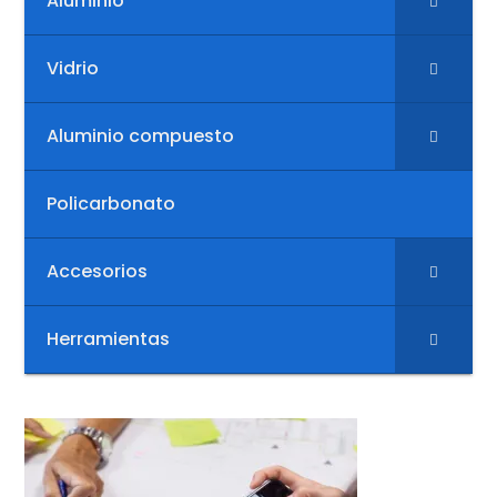
Aluminio
Vidrio
Aluminio compuesto
Policarbonato
Accesorios
Herramientas