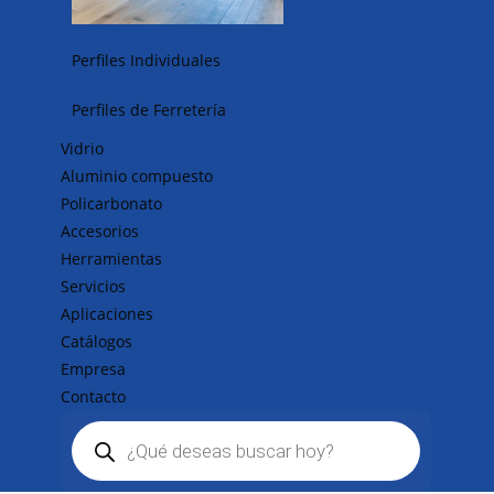
Perfiles Individuales
Perfiles de Ferretería
Vidrio
Aluminio compuesto
Policarbonato
Accesorios
Herramientas
Servicios
Aplicaciones
Catálogos
Empresa
Contacto