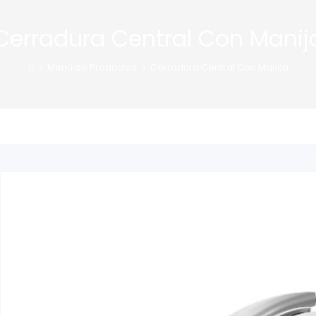
Cerradura Central Con Manij
>
Menú de Productos
>
Cerradura Central Con Manija