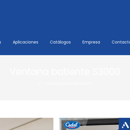
s
Aplicaciones
Catálogos
Empresa
Contact
Ventana batiente S3000
>
Ventana batiente S3000